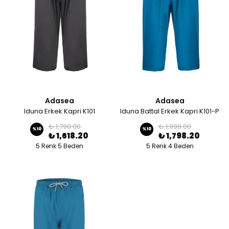
Adasea
Adasea
Iduna Erkek Kapri K101
Iduna Battal Erkek Kapri K101-P
₺ 1,798.00
₺ 1,998.00
%
10
%
10
₺ 1,618.20
₺ 1,798.20
5 Renk 5 Beden
5 Renk 4 Beden