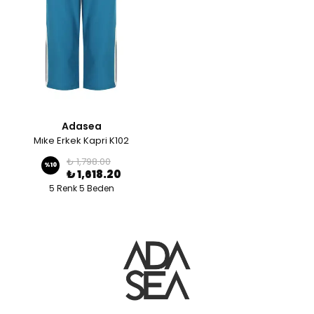
Adasea
Mıke Erkek Kapri K102
₺ 1,798.00
%
10
₺ 1,618.20
5 Renk 5 Beden