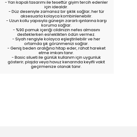
- Yarı kapalı tasarımı ile tesettür giyim tercih edenler
için idealdir.
- Düz deseniyle zamansız bir şıklık sağlar; her tür
aksesuarla kolayca kombinlenebilir.
- Uzun kollu yapısıyla güneşin zararlı ışınlarına karşı
koruma sağlar.
- %90 pamuk içeriği cildinizin nefes almasını
desteklerken esneklikten ödün vermez.
- Siyah rengiyle kolayca eşleştirilebilir ve her
ortamda şık görünmenizi sağlar.
- Geniş beden aralığına hitap eder, rahat hareket
etme imkanı tanır.
- Basic silueti ile günlük kullanım için uygunluk
gösterir; plajda veya havuz kenarında keyifli vakit
geçirmenize olanak tanır.