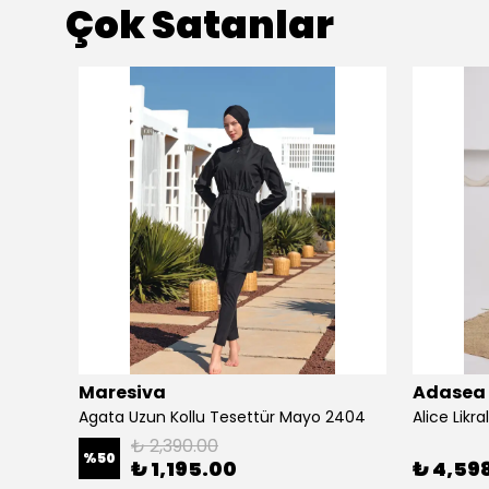
Çok Satanlar
Maresiva
Adasea
Bellamy Likralı Uzun Kollu Tesettür Mayo 2101
Agata Uzun Kollu Tesettür Mayo 2404
₺ 2,390.00
%
50
₺ 1,195.00
₺ 4,59