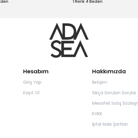
eden
1 Renk 4 Beden
Hesabım
Hakkımızda
Giriş Yap
İletişim
Kayıt Ol
Sıkça Sorulan Sorular
Mesafeli Satış Sözleş
KVKK
İptal İade Şartları