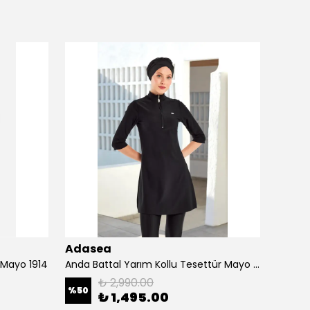
Adasea
Adas
 Mayo 1914
Anda Battal Yarım Kollu Tesettür Mayo 1601-P
₺ 2,990.00
%
50
%
10
₺ 1,495.00