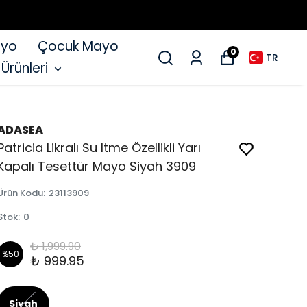
ayo
Çocuk Mayo
0
TR
 Ürünleri
ADASEA
Patricia Likralı Su Itme Özellikli Yarı
Kapalı Tesettür Mayo Siyah 3909
Ürün Kodu
:
23113909
Stok
:
0
₺ 1,999.90
%
50
₺ 999.95
Siyah