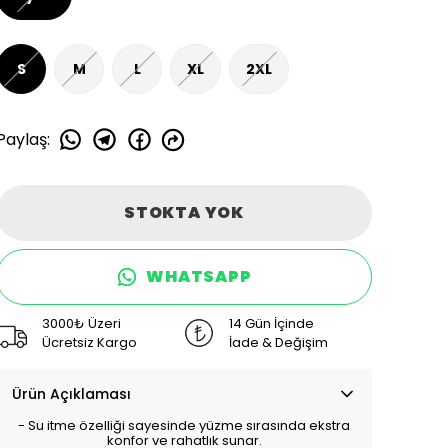
S
M
L
XL
2XL
Paylaş
:
STOKTA YOK
WHATSAPP
3000₺ Üzeri
14 Gün İçinde
Ücretsiz Kargo
İade & Değişim
Ürün Açıklaması
- Su itme özelliği sayesinde yüzme sırasında ekstra
konfor ve rahatlık sunar.