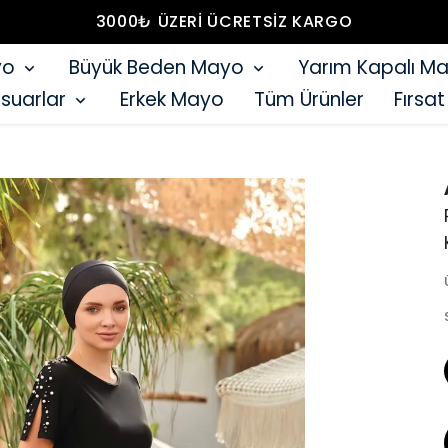
3000₺ ÜZERİ ÜCRETSİZ KARGO
yo
Büyük Beden Mayo
Yarım Kapalı M
suarlar
Erkek Mayo
Tüm Ürünler
Fırsat