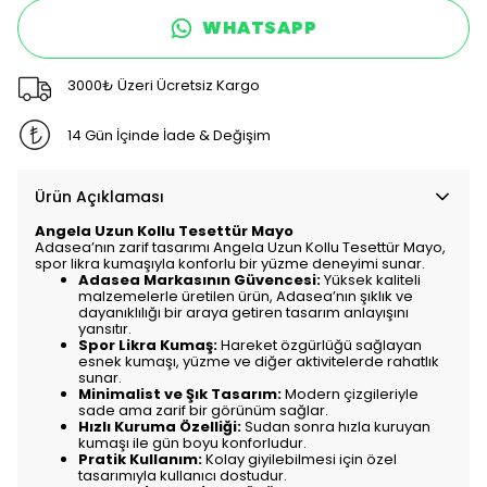
WHATSAPP
3000₺ Üzeri Ücretsiz Kargo
14 Gün İçinde İade & Değişim
Ürün Açıklaması
Angela Uzun Kollu Tesettür Mayo
Adasea’nın zarif tasarımı Angela Uzun Kollu Tesettür Mayo,
spor likra kumaşıyla konforlu bir yüzme deneyimi sunar.
Adasea Markasının Güvencesi:
Yüksek kaliteli
malzemelerle üretilen ürün, Adasea’nın şıklık ve
dayanıklılığı bir araya getiren tasarım anlayışını
yansıtır.
Spor Likra Kumaş:
Hareket özgürlüğü sağlayan
esnek kumaşı, yüzme ve diğer aktivitelerde rahatlık
sunar.
Minimalist ve Şık Tasarım:
Modern çizgileriyle
sade ama zarif bir görünüm sağlar.
Hızlı Kuruma Özelliği:
Sudan sonra hızla kuruyan
kumaşı ile gün boyu konforludur.
Pratik Kullanım:
Kolay giyilebilmesi için özel
tasarımıyla kullanıcı dostudur.