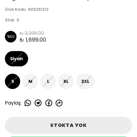
Ürün Kodu
:
ADS251212
Stok
:
0
₺ 3,398.00
%
50
₺ 1,699.00
Siyah
S
M
L
XL
2XL
Paylaş
:
STOKTA YOK