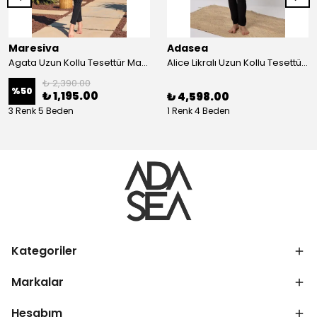
Maresiva
Adasea
Agata Uzun Kollu Tesettür Mayo 2404
Alice Likralı Uzun Kollu Tesettür Mayo 1207
₺ 2,390.00
%
50
₺ 1,195.00
₺ 4,598.00
3 Renk 5 Beden
1 Renk 4 Beden
Kategoriler
Markalar
Hesabım