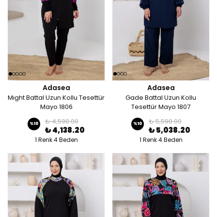
Adasea
Adasea
Mıght Battal Uzun Kollu Tesettür
Gade Battal Uzun Kollu
Mayo 1806
Tesettür Mayo 1807
₺ 4,598.00
₺ 5,598.00
%
10
%
10
₺ 4,138.20
₺ 5,038.20
1 Renk 4 Beden
1 Renk 4 Beden