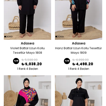
Adasea
Adasea
Violet Battal Uzun Kollu
Hanz Battal Uzun Kollu Tesettür
Tesettür Mayo 1808
Mayo 1809
₺ 5,598.00
₺ 4,998.00
%
10
%
10
₺ 5,038.20
₺ 4,498.20
1 Renk 4 Beden
1 Renk 4 Beden