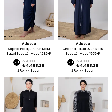
Adasea
Adasea
Sophia Paraşüt Uzun Kollu
Chaand Battal Uzun Kollu
Battal Tesettür Mayo 1232-P
Tesettür Mayo 1505-P
₺ 4,998.00
₺ 4,998.00
%
10
%
10
₺ 4,498.20
₺ 4,498.20
2 Renk 4 Beden
2 Renk 4 Beden