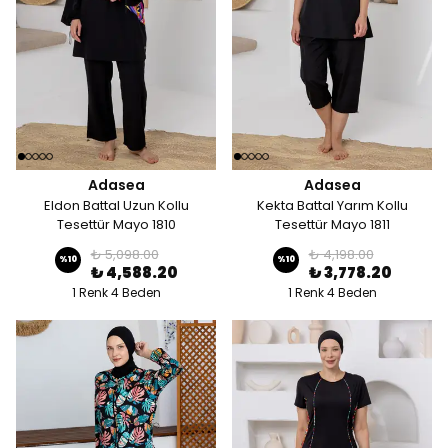
Adasea
Adasea
Eldon Battal Uzun Kollu
Kekta Battal Yarım Kollu
Tesettür Mayo 1810
Tesettür Mayo 1811
₺ 5,098.00
₺ 4,198.00
%
10
%
10
₺ 4,588.20
₺ 3,778.20
1 Renk 4 Beden
1 Renk 4 Beden