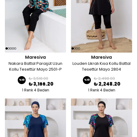
Maresiva
Maresiva
Nakara Battal Paraşüt Uzun
Louden Likralı Kısa Kollu Battal
Kollu Tesettür Mayo 2501-P
Tesettür Mayo 2804
₺ 3,518.00
₺ 2,498.00
%
10
%
10
₺ 3,166.20
₺ 2,248.20
1 Renk 4 Beden
1 Renk 4 Beden