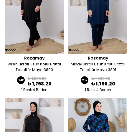
Rozamay
Rozamay
Wren Likralı Uzun Kollu Battal
Mındy Likralı Uzun Kollu Battal
Tesettür Mayo 3800
Tesettür Mayo 3801
₺ 1,998.00
₺ 1,998.00
%
10
%
10
₺ 1,798.20
₺ 1,798.20
1 Renk 4 Beden
1 Renk 4 Beden