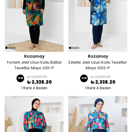
Rozamay
Rozamay
Forlant Jileli Uzun Kollu Battal
Estelle Jileli Uzun Kollu Tesettür
Tesettür Mayo 3311-P
Mayo 3312-P
₺ 2,598.00
₺ 2,598.00
%
10
%
10
₺ 2,338.20
₺ 2,338.20
1 Renk 4 Beden
1 Renk 4 Beden