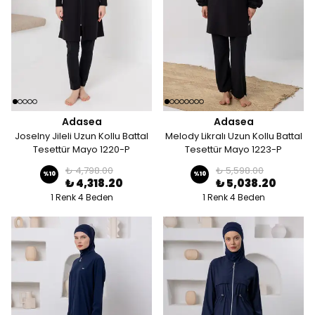
Adasea
Adasea
Joselny Jileli Uzun Kollu Battal
Melody Likralı Uzun Kollu Battal
Tesettür Mayo 1220-P
Tesettür Mayo 1223-P
₺ 4,798.00
₺ 5,598.00
%
10
%
10
₺ 4,318.20
₺ 5,038.20
1 Renk 4 Beden
1 Renk 4 Beden