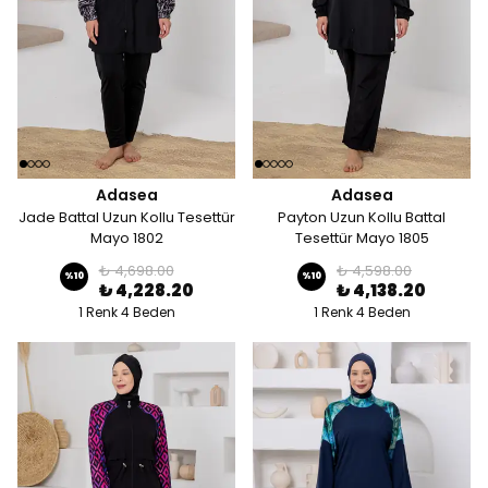
Adasea
Adasea
Jade Battal Uzun Kollu Tesettür
Payton Uzun Kollu Battal
Mayo 1802
Tesettür Mayo 1805
₺ 4,698.00
₺ 4,598.00
%
10
%
10
₺ 4,228.20
₺ 4,138.20
1 Renk 4 Beden
1 Renk 4 Beden