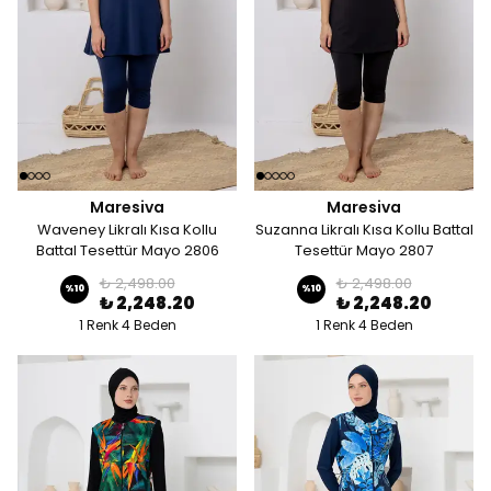
Maresiva
Maresiva
Waveney Likralı Kısa Kollu
Suzanna Likralı Kısa Kollu Battal
Battal Tesettür Mayo 2806
Tesettür Mayo 2807
₺ 2,498.00
₺ 2,498.00
%
10
%
10
₺ 2,248.20
₺ 2,248.20
1 Renk 4 Beden
1 Renk 4 Beden