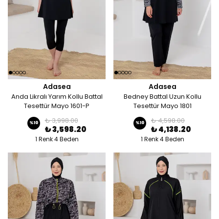
Adasea
Adasea
Anda Likralı Yarım Kollu Battal
Bedney Battal Uzun Kollu
Tesettür Mayo 1601-P
Tesettür Mayo 1801
₺ 3,998.00
₺ 4,598.00
%
10
%
10
₺ 3,598.20
₺ 4,138.20
1 Renk 4 Beden
1 Renk 4 Beden