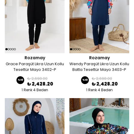
Rozamay
Rozamay
Grace Paraşüt Likra Uzun Kollu
Wendy Paraşüt Likra Uzun Kollu
Tesettür Mayo 3402-P
Batta Tesettür Mayo 3403-P
₺ 2,698.00
₺ 2,698.00
%
10
%
10
₺ 2,428.20
₺ 2,428.20
1 Renk 4 Beden
1 Renk 4 Beden