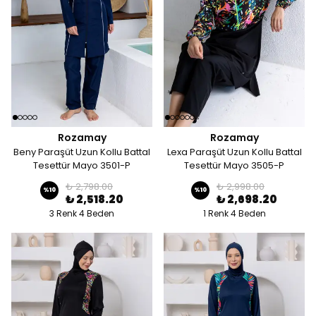
Rozamay
Rozamay
Beny Paraşüt Uzun Kollu Battal
Lexa Paraşüt Uzun Kollu Battal
Tesettür Mayo 3501-P
Tesettür Mayo 3505-P
₺ 2,798.00
₺ 2,998.00
%
10
%
10
₺ 2,518.20
₺ 2,698.20
3 Renk 4 Beden
1 Renk 4 Beden